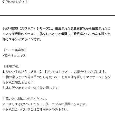
買い物を続ける
SWANESS（スワネス）シリーズは、厳選された無農薬玄米から抽出されたエ
キスを美容液のベースに、肌をしっとりと保湿し、透明感とハリのある肌へと
導くスキンケアラインです。
【ベース美容液】
●玄米抽出エキス
【使用方法】
1. 乾いた手のひらに適量（2、3プッシュ）をとり、お顔全体にのばします。
2. 指の柔らかい部分や手のひらを使って、お顔全体を優しくマッサージしなが
らお肌に馴染ませます。
3. 水に近いぬるま湯でよく洗い流します。
※乾いたお肌にご使用ください。
※こすりすぎないでください。肌トラブルの原因になります。
※お肌に合わない場合はご使用をおやめ下さい。