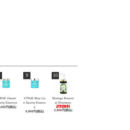
9
10
RUE Classic
XTRUE Blue Lin
Moringa Botanic
umy Essence
e Spumy Essenc
al Shampoo
,000円(税込)
e
3,960円(税込)
8,800円(税込)