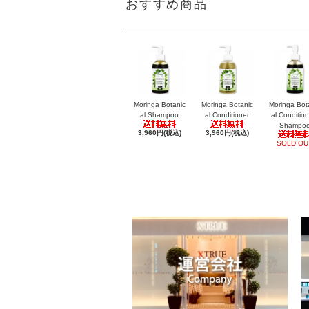
おすすめ商品
Moringa Botanic
Moringa Botanic
Moringa Bot
al Shampoo
al Conditioner
al Condition
Shampo
3,960円(税込)
3,960円(税込)
SOLD OU