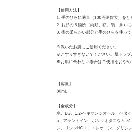
【使用方法】
1. 手のひらに適量（100円硬貨大）を
2. お顔の５箇所（両頬、額、顎、鼻）
3. 指の柔らかい部分と手のひらを使っ
※乾いたお肌にご使用ください。
※こすりすぎないでください。肌トラブ
※お肌に合わない場合はご使用をおやめ
【容量】
80mL
【全成分】
水、BG、1.2-ヘキサンジオール、ベタ
a、アラントイン、ポリクオタニウム-5
ン、リシンHCｌ、トレオニン、グリシ