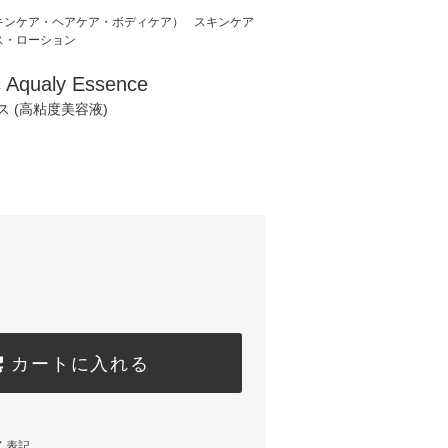
ce（スキンケア・ヘアケア・ボディケア）
スキンケア
ス・ローション
 Aqualy Essence
 (高粘度美容液)
)
カートに入れる
く表記