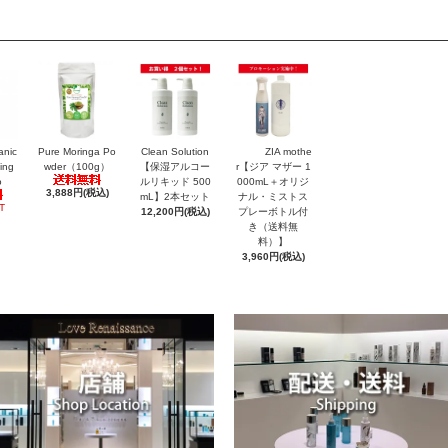
anic
Pure Moringa Po
Clean Solution
ZIA mothe
ing
wder（100g）
【保湿アルコー
r【ジア マザー 1
o
ルリキッド 500
000mL＋オリジ
3,888円(税込)
mL】2本セット
ナル・ミストス
T
12,200円(税込)
プレーボトル付
き（送料無
料）】
3,960円(税込)