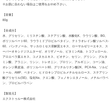
※お肌に合わない場合はご使用をおやめ下さい。
【容量】
80g
【全成分】
水、グリセリン、ミリスチン酸、ステアリン酸、水酸化K、ラウリン酸、BG、
ポリソルベート60、ラウラミドプロピルベタイン、テトラオレイン酸ソルベス-
60、パンテノール、サッカロミセス溶解質エキス、ローヤルゼリーエキス、ス
ーパーオキシドジスムターゼ、オリザノール、ビタミンA油、トコフェロール、
アロエベラ葉エキス、コメヌカエキス、ビオチン、セリン、グリシン、グルタ
ミン酸、アラニン、リシン、トレオニン、プロリン、アルギニン、コーン油、
オレンジ果皮油、ポリソルベート80、グリチルリチン酸2K、PCA-Na、ソルビ
トール、AMP、ベタイン、ヒドロキシプロピルメチルセルロース、ステアリン
酸グリセリル(SE)、塩化Na、クエン酸、フェノキシエタノール、メチルパラベ
ン、プロピルパラベン
【製造元】
エクストゥルー株式会社