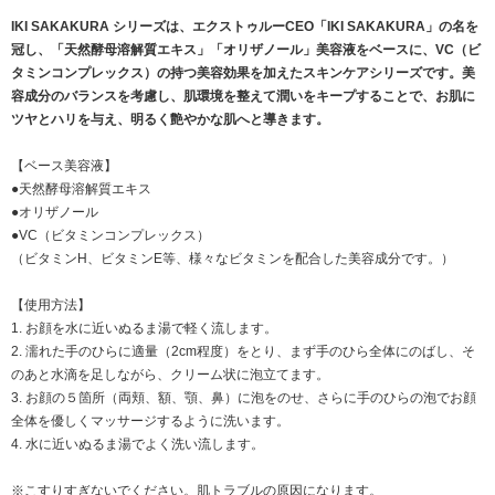
IKI SAKAKURA シリーズは、エクストゥルーCEO「IKI SAKAKURA」の名を
冠し、「天然酵母溶解質エキス」「オリザノール」美容液をベースに、VC（ビ
タミンコンプレックス）の持つ美容効果を加えたスキンケアシリーズです。美
容成分のバランスを考慮し、肌環境を整えて潤いをキープすることで、お肌に
ツヤとハリを与え、明るく艶やかな肌へと導きます。
【ベース美容液】
●天然酵母溶解質エキス
●オリザノール
●VC（ビタミンコンプレックス）
（ビタミンH、ビタミンE等、様々なビタミンを配合した美容成分です。）
【使用方法】
1. お顔を水に近いぬるま湯で軽く流します。
2. 濡れた手のひらに適量（2cm程度）をとり、まず手のひら全体にのばし、そ
のあと水滴を足しながら、クリーム状に泡立てます。
3. お顔の５箇所（両頬、額、顎、鼻）に泡をのせ、さらに手のひらの泡でお顔
全体を優しくマッサージするように洗います。
4. 水に近いぬるま湯でよく洗い流します。
※こすりすぎないでください。肌トラブルの原因になります。