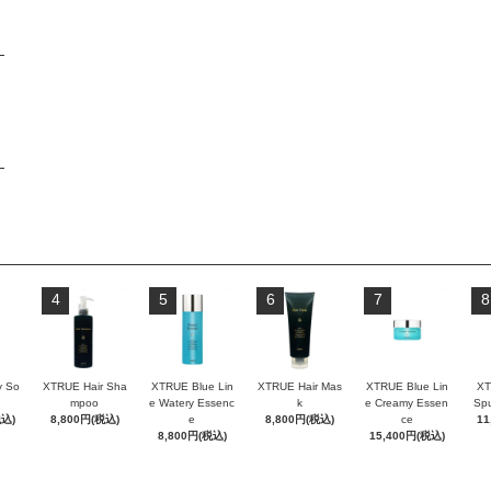
4
5
6
7
8
 So
XTRUE Hair Sha
XTRUE Blue Lin
XTRUE Hair Mas
XTRUE Blue Lin
XT
mpoo
e Watery Essenc
k
e Creamy Essen
Sp
税込)
8,800円(税込)
e
8,800円(税込)
ce
11
8,800円(税込)
15,400円(税込)