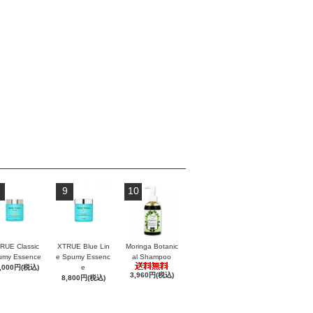
9
10
RUE Classic
XTRUE Blue Lin
Moringa Botanic
umy Essence
e Spumy Essenc
al Shampoo
,000円(税込)
e
3,960円(税込)
8,800円(税込)