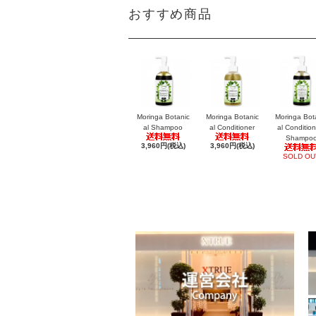
おすすめ商品
Moringa Botanic
Moringa Botanic
Moringa Bot
al Shampoo
al Conditioner
al Condition
Shampo
3,960円(税込)
3,960円(税込)
SOLD OU