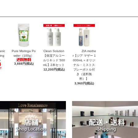
anic
Pure Moringa Po
Clean Solution
ZIA mothe
ing
wder（100g）
【保湿アルコー
r【ジア マザー 1
o
ルリキッド 500
000mL＋オリジ
3,888円(税込)
mL】2本セット
ナル・ミストス
T
12,200円(税込)
プレーボトル付
き（送料無
料）】
3,960円(税込)