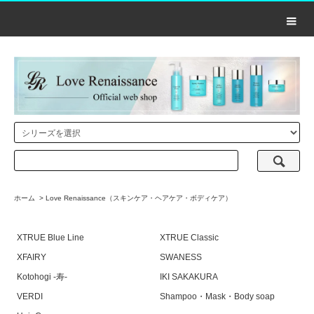
ホーム
>
Love Renaissance（スキンケア・ヘアケア・ボディケア）
XTRUE Blue Line
XTRUE Classic
XFAIRY
SWANESS
Kotohogi -寿-
IKI SAKAKURA
VERDI
Shampoo・Mask・Body soap